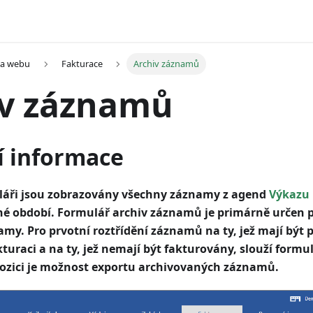
na webu
Fakturace
Archiv záznamů
iv záznamů
í informace
áři jsou zobrazovány všechny záznamy z agend
Výkazu 
é období. Formulář archiv záznamů je primárně určen 
amy. Pro prvotní roztřídění záznamů na ty, jež mají být 
uraci a na ty, jež nemají být fakturovány, slouží formu
spozici je možnost exportu archivovaných záznamů.