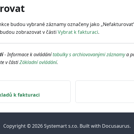
rovat
funkce budou vybrané záznamy označeny jako „Nefakturovat
ebudou zobrazovat v části
Vybrat k fakturaci
.
dí
- Informace k ovládání
tabulky s archiovovanými záznamy
a po
te v části
Základní ovládání
.
ladů k fakturaci
Copyright © 2026 Systemart s.r.o. Built with Docusaurus.