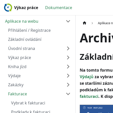
Výkaz práce
Dokumentace
Aplikace na webu
Aplikace 
Přihlášení / Registrace
Arch
Základní ovládání
Úvodní strana
Základn
Výkaz práce
Kniha jízd
Na tomto formul
Výdaje
Výdajů
za vybran
se staršími zázn
Zakázky
podkladům k fakt
Fakturace
fakturaci
. K di
Vybrat k fakturaci
Podklady k fakturaci