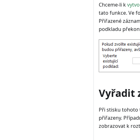
Chceme-li k
vytv
tato funkce. Ve f
Přiřazené záznam
podkladu překont
Vyřadit
Při stisku tohot
přiřazeny. Přípa
zobrazovat k rozt