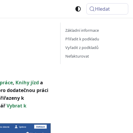
Hledat
Základní informace
Přiřadit k podkladu
Vyřadit z podkladů
Nefakturovat
práce
,
Knihy jízd
a
pro dodatečnou práci
přiřazeny k
lář
Vybrat k