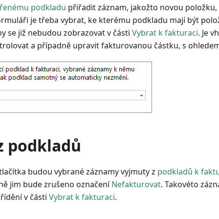
ořenému podkladu
přiřadit záznam, jakožto novou položku,
ormuláři je třeba vybrat, ke kterému podkladu mají být polo
y se již nebudou zobrazovat v části
Vybrat k fakturaci
. Je 
rolovat a případně upravit fakturovanou částku, s ohledem
 z podkladů
o tlačítka budou vybrané záznamy vyjmuty z
podkladů k faktu
dně jim bude zrušeno označení
Nefakturovat
. Takovéto záz
řídění v části
Vybrat k fakturaci
.