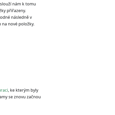
 slouží nám k tomu
žky přiřazeny.
vhodné následně v
 na nové položky.
raci
, ke kterým byly
namy se znovu začnou